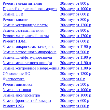
Ремонт гнезда питания
30
минут
от
800 р
Проклейки дисплейного модуля
30
минут
от
1000 р
Замена USB
30
минут
от
600 р
Ремонт кнопки
30
минут
от
800 р
Замена контроллера платы
30
минут
от
1200 р
Замена разъема питания
30
минут
от
800 р
Ремонт материнской платы
30
минут
от
1300 р
Ремонт HDMI
30
минут
от
600 р
Замена микросхемы тачскрина
30
минут
от
1190 р
Замена встроенного микрофона
30
минут
от
500 р
Замена шлейфа аудиоразъема
30
минут
от
1190 р
Замена межплатного шлейфа
30
минут
от
1190 р
Замена контроллера изображения
30
минут
от
1100 р
Обновление ПО
30
минут
от
1200 р
Диагностика
15
минут
от
0 р
Ремонт динамика
30
минут
от
500 р
Замена вспышки
30
минут
от
1000 р
Замена акселерометра
30
минут
от
1000 р
Замена фронтальной камеры
30
минут
от
600 р
Ремонт USB
30
минут
от
600 р