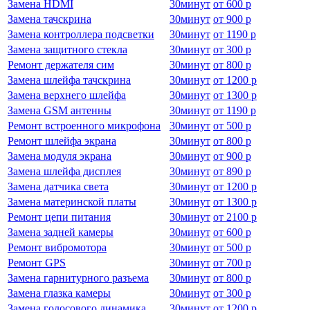
Замена HDMI
30
минут
от
600 р
Замена тачскрина
30
минут
от
900 р
Замена контроллера подсветки
30
минут
от
1190 р
Замена защитного стекла
30
минут
от
300 р
Ремонт держателя сим
30
минут
от
800 р
Замена шлейфа тачскрина
30
минут
от
1200 р
Замена верхнего шлейфа
30
минут
от
1300 р
Замена GSM антенны
30
минут
от
1190 р
Ремонт встроенного микрофона
30
минут
от
500 р
Ремонт шлейфа экрана
30
минут
от
800 р
Замена модуля экрана
30
минут
от
900 р
Замена шлейфа дисплея
30
минут
от
890 р
Замена датчика света
30
минут
от
1200 р
Замена материнской платы
30
минут
от
1300 р
Ремонт цепи питания
30
минут
от
2100 р
Замена задней камеры
30
минут
от
600 р
Ремонт вибромотора
30
минут
от
500 р
Ремонт GPS
30
минут
от
700 р
Замена гарнитурного разъема
30
минут
от
800 р
Замена глазка камеры
30
минут
от
300 р
Замена голосового динамика
30
минут
от
1200 р