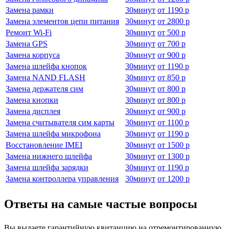
Замена рамки
30
минут
от
1190 р
Замена элементов цепи питания
30
минут
от
2800 р
Ремонт Wi-Fi
30
минут
от
500 р
Замена GPS
30
минут
от
700 р
Замена корпуса
30
минут
от
900 р
Замена шлейфа кнопок
30
минут
от
1190 р
Замена NAND FLASH
30
минут
от
850 р
Замена держателя сим
30
минут
от
800 р
Замена кнопки
30
минут
от
800 р
Замена дисплея
30
минут
от
900 р
Замена считывателя сим карты
30
минут
от
1100 р
Замена шлейфа микрофона
30
минут
от
1190 р
Восстановление IMEI
30
минут
от
1500 р
Замена нижнего шлейфа
30
минут
от
1300 р
Замена шлейфа зарядки
30
минут
от
1190 р
Замена контроллера управления
30
минут
от
1200 р
Ответы на самые частые вопросы
Вы выдаете гарантийную квитанцию на отремонтированную