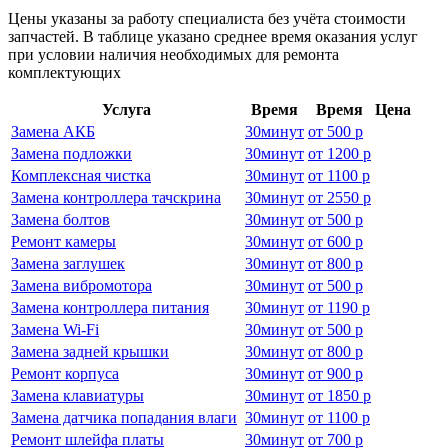
Цены указаны за работу специалиста без учёта стоимости
запчастей. В таблице указано среднее время оказания услуг
при условии наличия необходимых для ремонта
комплектующих
Услуга
Время
Время
Цена
Замена АКБ
30
минут
от
500 р
Замена подложки
30
минут
от
1200 р
Комплексная чистка
30
минут
от
1100 р
Замена контроллера тачскрина
30
минут
от
2550 р
Замена болтов
30
минут
от
500 р
Ремонт камеры
30
минут
от
600 р
Замена заглушек
30
минут
от
800 р
Замена вибромотора
30
минут
от
500 р
Замена контроллера питания
30
минут
от
1190 р
Замена Wi-Fi
30
минут
от
500 р
Замена задней крышки
30
минут
от
800 р
Ремонт корпуса
30
минут
от
900 р
Замена клавиатуры
30
минут
от
1850 р
Замена датчика попадания влаги
30
минут
от
1100 р
Ремонт шлейфа платы
30
минут
от
700 р