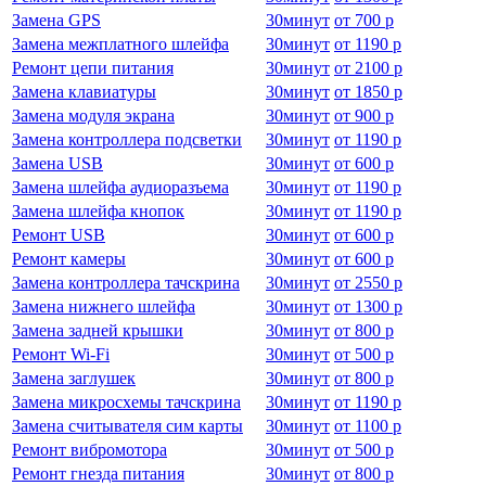
Замена GPS
30
минут
от
700 р
Замена межплатного шлейфа
30
минут
от
1190 р
Ремонт цепи питания
30
минут
от
2100 р
Замена клавиатуры
30
минут
от
1850 р
Замена модуля экрана
30
минут
от
900 р
Замена контроллера подсветки
30
минут
от
1190 р
Замена USB
30
минут
от
600 р
Замена шлейфа аудиоразъема
30
минут
от
1190 р
Замена шлейфа кнопок
30
минут
от
1190 р
Ремонт USB
30
минут
от
600 р
Ремонт камеры
30
минут
от
600 р
Замена контроллера тачскрина
30
минут
от
2550 р
Замена нижнего шлейфа
30
минут
от
1300 р
Замена задней крышки
30
минут
от
800 р
Ремонт Wi-Fi
30
минут
от
500 р
Замена заглушек
30
минут
от
800 р
Замена микросхемы тачскрина
30
минут
от
1190 р
Замена считывателя сим карты
30
минут
от
1100 р
Ремонт вибромотора
30
минут
от
500 р
Ремонт гнезда питания
30
минут
от
800 р