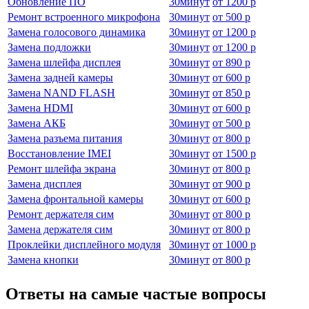
Обновление ПО
30
минут
от
1200 р
Ремонт встроенного микрофона
30
минут
от
500 р
Замена голосового динамика
30
минут
от
1200 р
Замена подложки
30
минут
от
1200 р
Замена шлейфа дисплея
30
минут
от
890 р
Замена задней камеры
30
минут
от
600 р
Замена NAND FLASH
30
минут
от
850 р
Замена HDMI
30
минут
от
600 р
Замена АКБ
30
минут
от
500 р
Замена разъема питания
30
минут
от
800 р
Восстановление IMEI
30
минут
от
1500 р
Ремонт шлейфа экрана
30
минут
от
800 р
Замена дисплея
30
минут
от
900 р
Замена фронтальной камеры
30
минут
от
600 р
Ремонт держателя сим
30
минут
от
800 р
Замена держателя сим
30
минут
от
800 р
Проклейки дисплейного модуля
30
минут
от
1000 р
Замена кнопки
30
минут
от
800 р
Ответы на самые частые вопросы