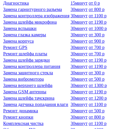
Диагностика
15
минут
от
0 р
Замена гарнитурного разъема
30
минут
от
800 р
Замена контроллера изображения
30
минут
от
1100 р
Замена шлейфа микрофона
30
минут
от
1190 р
Замена вспышки
30
минут
от
1000 р
Замена глазка камеры
30
минут
от
300 р
Замена корпуса
30
минут
от
900 р
Ремонт GPS
30
минут
от
700 р
Ремонт шлейфа платы
30
минут
от
700 р
Замена шлейфа зарядки
30
минут
от
1190 р
Замена контроллера питания
30
минут
от
1190 р
Замена защитного стекла
30
минут
от
300 р
Замена вибромотора
30
минут
от
500 р
Замена верхнего шлейфа
30
минут
от
1300 р
Замена GSM антенны
30
минут
от
1190 р
Замена шлейфа тачскрина
30
минут
от
1200 р
Замена датчика попадания влаги
30
минут
от
1100 р
Ремонт динамика
30
минут
от
500 р
Ремонт кнопки
30
минут
от
800 р
Комплексная чистка
30
минут
от
1100 р