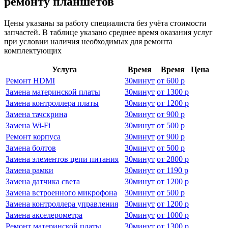
ремонту планшетов
Цены указаны за работу специалиста без учёта стоимости
запчастей. В таблице указано среднее время оказания услуг
при условии наличия необходимых для ремонта
комплектующих
Услуга
Время
Время
Цена
Ремонт HDMI
30
минут
от
600 р
Замена материнской платы
30
минут
от
1300 р
Замена контроллера платы
30
минут
от
1200 р
Замена тачскрина
30
минут
от
900 р
Замена Wi-Fi
30
минут
от
500 р
Ремонт корпуса
30
минут
от
900 р
Замена болтов
30
минут
от
500 р
Замена элементов цепи питания
30
минут
от
2800 р
Замена рамки
30
минут
от
1190 р
Замена датчика света
30
минут
от
1200 р
Замена встроенного микрофона
30
минут
от
500 р
Замена контроллера управления
30
минут
от
1200 р
Замена акселерометра
30
минут
от
1000 р
Ремонт материнской платы
30
минут
от
1300 р