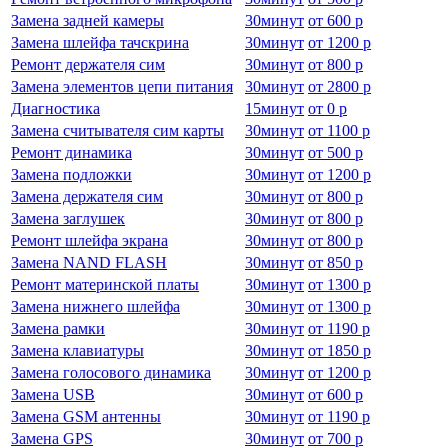
Замена задней камеры
30
минут
от
600 р
Замена шлейфа тачскрина
30
минут
от
1200 р
Ремонт держателя сим
30
минут
от
800 р
Замена элементов цепи питания
30
минут
от
2800 р
Диагностика
15
минут
от
0 р
Замена считывателя сим карты
30
минут
от
1100 р
Ремонт динамика
30
минут
от
500 р
Замена подложки
30
минут
от
1200 р
Замена держателя сим
30
минут
от
800 р
Замена заглушек
30
минут
от
800 р
Ремонт шлейфа экрана
30
минут
от
800 р
Замена NAND FLASH
30
минут
от
850 р
Ремонт материнской платы
30
минут
от
1300 р
Замена нижнего шлейфа
30
минут
от
1300 р
Замена рамки
30
минут
от
1190 р
Замена клавиатуры
30
минут
от
1850 р
Замена голосового динамика
30
минут
от
1200 р
Замена USB
30
минут
от
600 р
Замена GSM антенны
30
минут
от
1190 р
Замена GPS
30
минут
от
700 р