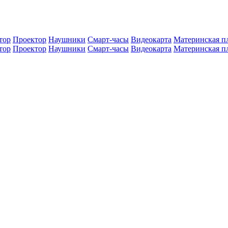
тор
Проектор
Наушники
Смарт-часы
Видеокарта
Материнская п
тор
Проектор
Наушники
Смарт-часы
Видеокарта
Материнская п