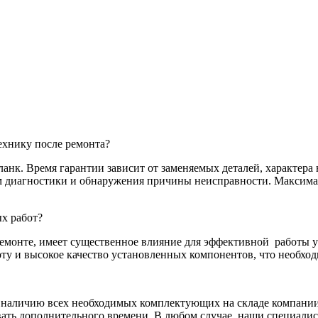
хнику после ремонта?
нк. Время гарантии зависит от заменяемых деталей, характера 
там диагностики и обнаружения причины неисправности. Максим
х работ?
емонте, имеет существенное влияние для эффективной
работы у
у и высокое качество установленных компонентов, что необход
я наличию всех необходимых комплектующих на складе компании.
ать дополнительного времени. В любом случае, наши специалис