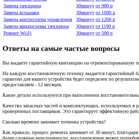
Замена тачскрина
30
минут
от
900 р
Замена вспышки
30
минут
от
1000 р
Замена контроллера управления
30
минут
от
1200 р
Замена микросхемы тачскрина
30
минут
от
1190 р
Ремонт Wi-Fi
30
минут
от
500 р
Ответы на самые частые вопросы
Вы выдаете гарантийную квитанцию на отремонтированную те
На каждую восстановленную технику выдается гарантийный бла
гарантии для вашего устройства будет определен по результа
предоставляем - 12 месяцев.
Какие детали используются при выполнении восстановительны
Качество запасных частей и комплектующих, используемых в р
проверенных поставщиков. Это гарантирует эффективную работ
Сколько времени занимает починка устройства?
Как правило, процесс ремонта занимает от 30 минут, благодар
более сложные неисправности, восстановление может потребов