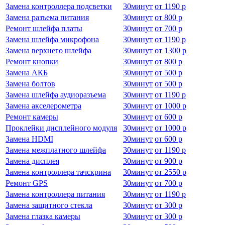
Замена контроллера подсветки
30
минут
от
1190 р
Замена разъема питания
30
минут
от
800 р
Ремонт шлейфа платы
30
минут
от
700 р
Замена шлейфа микрофона
30
минут
от
1190 р
Замена верхнего шлейфа
30
минут
от
1300 р
Ремонт кнопки
30
минут
от
800 р
Замена АКБ
30
минут
от
500 р
Замена болтов
30
минут
от
500 р
Замена шлейфа аудиоразъема
30
минут
от
1190 р
Замена акселерометра
30
минут
от
1000 р
Ремонт камеры
30
минут
от
600 р
Проклейки дисплейного модуля
30
минут
от
1000 р
Замена HDMI
30
минут
от
600 р
Замена межплатного шлейфа
30
минут
от
1190 р
Замена дисплея
30
минут
от
900 р
Замена контроллера тачскрина
30
минут
от
2550 р
Ремонт GPS
30
минут
от
700 р
Замена контроллера питания
30
минут
от
1190 р
Замена защитного стекла
30
минут
от
300 р
Замена глазка камеры
30
минут
от
300 р