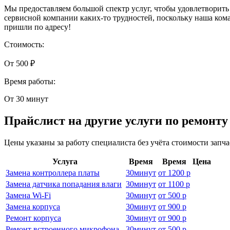
Мы предоставляем большой спектр услуг, чтобы удовлетворить
сервисной компании каких-то трудностей, поскольку наша ком
пришли по адресу!
Стоимость:
От 500 ₽
Время работы:
От 30 минут
Прайслист на другие услуги по ремонт
Цены указаны за работу специалиста без учёта стоимости запч
Услуга
Время
Время
Цена
Замена контроллера платы
30
минут
от
1200 р
Замена датчика попадания влаги
30
минут
от
1100 р
Замена Wi-Fi
30
минут
от
500 р
Замена корпуса
30
минут
от
900 р
Ремонт корпуса
30
минут
от
900 р
Ремонт встроенного микрофона
30
минут
от
500 р