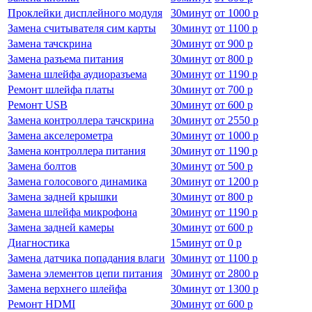
Проклейки дисплейного модуля
30
минут
от
1000 р
Замена считывателя сим карты
30
минут
от
1100 р
Замена тачскрина
30
минут
от
900 р
Замена разъема питания
30
минут
от
800 р
Замена шлейфа аудиоразъема
30
минут
от
1190 р
Ремонт шлейфа платы
30
минут
от
700 р
Ремонт USB
30
минут
от
600 р
Замена контроллера тачскрина
30
минут
от
2550 р
Замена акселерометра
30
минут
от
1000 р
Замена контроллера питания
30
минут
от
1190 р
Замена болтов
30
минут
от
500 р
Замена голосового динамика
30
минут
от
1200 р
Замена задней крышки
30
минут
от
800 р
Замена шлейфа микрофона
30
минут
от
1190 р
Замена задней камеры
30
минут
от
600 р
Диагностика
15
минут
от
0 р
Замена датчика попадания влаги
30
минут
от
1100 р
Замена элементов цепи питания
30
минут
от
2800 р
Замена верхнего шлейфа
30
минут
от
1300 р
Ремонт HDMI
30
минут
от
600 р