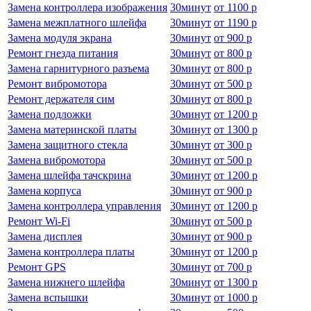
Замена контроллера изображения
30
минут
от
1100 р
Замена межплатного шлейфа
30
минут
от
1190 р
Замена модуля экрана
30
минут
от
900 р
Ремонт гнезда питания
30
минут
от
800 р
Замена гарнитурного разъема
30
минут
от
800 р
Ремонт вибромотора
30
минут
от
500 р
Ремонт держателя сим
30
минут
от
800 р
Замена подложки
30
минут
от
1200 р
Замена материнской платы
30
минут
от
1300 р
Замена защитного стекла
30
минут
от
300 р
Замена вибромотора
30
минут
от
500 р
Замена шлейфа тачскрина
30
минут
от
1200 р
Замена корпуса
30
минут
от
900 р
Замена контроллера управления
30
минут
от
1200 р
Ремонт Wi-Fi
30
минут
от
500 р
Замена дисплея
30
минут
от
900 р
Замена контроллера платы
30
минут
от
1200 р
Ремонт GPS
30
минут
от
700 р
Замена нижнего шлейфа
30
минут
от
1300 р
Замена вспышки
30
минут
от
1000 р