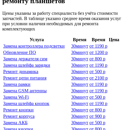
ремонту планшетов
Цены указаны за работу специалиста без учёта стоимости
запчастей. В таблице указано среднее время оказания услуг
при условии наличия необходимых для ремонта
комплектующих
Услуга
Время
Время
Цена
Замена контроллера подсветки
30
минут
от
1190 р
Обновление ПО
30
минут
от
1200 р
Замена держателя сим
30
минут
от
800 р
Замена шлейфа зарядки
30
минут
от
1190 р
Ремонт динамика
30
минут
от
500 р
Ремонт цепи питания
30
минут
от
2100 р
Замена рамки
30
минут
от
1190 р
Замена GSM антенны
30
минут
от
1190 р
Замена Wi-Fi
30
минут
от
500 р
Замена шлейфа кнопок
30
минут
от
1190 р
Ремонт кнопки
30
минут
от
800 р
Ремонт корпуса
30
минут
от
900 р
Замена АКБ
30
минут
от
500 р
Замена кнопки
30
минут
от
800 р