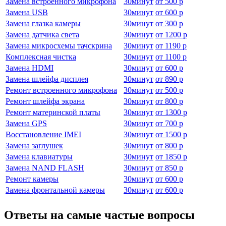
Замена встроенного микрофона
30
минут
от
500 р
Замена USB
30
минут
от
600 р
Замена глазка камеры
30
минут
от
300 р
Замена датчика света
30
минут
от
1200 р
Замена микросхемы тачскрина
30
минут
от
1190 р
Комплексная чистка
30
минут
от
1100 р
Замена HDMI
30
минут
от
600 р
Замена шлейфа дисплея
30
минут
от
890 р
Ремонт встроенного микрофона
30
минут
от
500 р
Ремонт шлейфа экрана
30
минут
от
800 р
Ремонт материнской платы
30
минут
от
1300 р
Замена GPS
30
минут
от
700 р
Восстановление IMEI
30
минут
от
1500 р
Замена заглушек
30
минут
от
800 р
Замена клавиатуры
30
минут
от
1850 р
Замена NAND FLASH
30
минут
от
850 р
Ремонт камеры
30
минут
от
600 р
Замена фронтальной камеры
30
минут
от
600 р
Ответы на самые частые вопросы