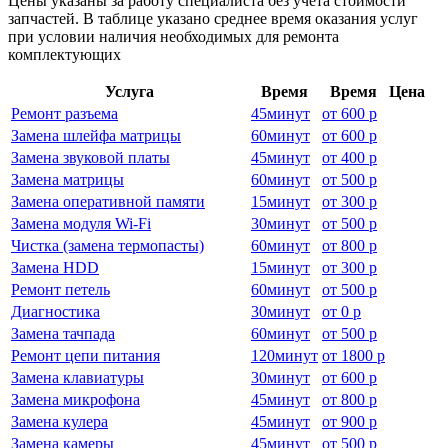
Цены указаны за работу специалиста без учёта стоимости
запчастей. В таблице указано среднее время оказания услуг
при условии наличия необходимых для ремонта
комплектующих
Услуга
Время
Время
Цена
Ремонт разъема
45
минут
от
600 р
Замена шлейфа матрицы
60
минут
от
600 р
Замена звуковой платы
45
минут
от
400 р
Замена матрицы
60
минут
от
500 р
Замена оперативной памяти
15
минут
от
300 р
Замена модуля Wi-Fi
30
минут
от
500 р
Чистка (замена термопасты)
60
минут
от
800 р
Замена HDD
15
минут
от
300 р
Ремонт петель
60
минут
от
500 р
Диагностика
30
минут
от
0 р
Замена тачпада
60
минут
от
500 р
Ремонт цепи питания
120
минут
от
1800 р
Замена клавиатуры
30
минут
от
600 р
Замена микрофона
45
минут
от
800 р
Замена кулера
45
минут
от
900 р
Замена камеры
45
минут
от
500 р