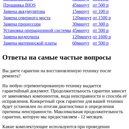
Прошивка BIOS
45
минут
от
500 р
Замена аккумулятора
15
минут
от
100 р
Замена северного моста
120
минут
от
1500 р
Замена процессора
30
минут
от
300 р
Установка операционной системы
45
минут
от
500 р
Замена видеочипа
120
минут
от
1600 р
Замена материнской платы
60
минут
от
500 р
Ответы на самые частые вопросы
Вы даете гарантии на восстановленную технику после
ремонта?
На любую отремонтированную технику выдается
гарантийный документ. Продолжительность гарантии зависит
от заменяемых компонентов, вида неисправности и способа её
исправления. Конкретный срок гарантии для вашей техники
будет установлен по итогам диагностики и определения
причины неисправности. Максимальная продолжительность
гарантии, которую мы предоставляем - 12 месяцев.
Какие комплектующие используются при проведении