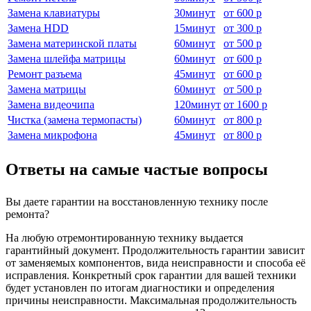
Замена клавиатуры
30
минут
от
600 р
Замена HDD
15
минут
от
300 р
Замена материнской платы
60
минут
от
500 р
Замена шлейфа матрицы
60
минут
от
600 р
Ремонт разъема
45
минут
от
600 р
Замена матрицы
60
минут
от
500 р
Замена видеочипа
120
минут
от
1600 р
Чистка (замена термопасты)
60
минут
от
800 р
Замена микрофона
45
минут
от
800 р
Ответы на самые частые вопросы
Вы даете гарантии на восстановленную технику после
ремонта?
На любую отремонтированную технику выдается
гарантийный документ. Продолжительность гарантии зависит
от заменяемых компонентов, вида неисправности и способа её
исправления. Конкретный срок гарантии для вашей техники
будет установлен по итогам диагностики и определения
причины неисправности. Максимальная продолжительность