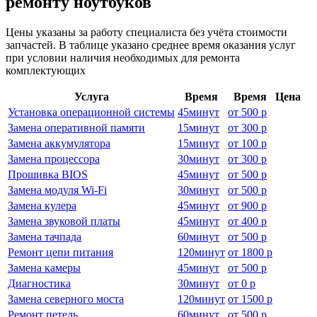
ремонту ноутбуков
Цены указаны за работу специалиста без учёта стоимости
запчастей. В таблице указано среднее время оказания услуг
при условии наличия необходимых для ремонта
комплектующих
Услуга
Время
Время
Цена
Установка операционной системы
45
минут
от
500 р
Замена оперативной памяти
15
минут
от
300 р
Замена аккумулятора
15
минут
от
100 р
Замена процессора
30
минут
от
300 р
Прошивка BIOS
45
минут
от
500 р
Замена модуля Wi-Fi
30
минут
от
500 р
Замена кулера
45
минут
от
900 р
Замена звуковой платы
45
минут
от
400 р
Замена тачпада
60
минут
от
500 р
Ремонт цепи питания
120
минут
от
1800 р
Замена камеры
45
минут
от
500 р
Диагностика
30
минут
от
0 р
Замена северного моста
120
минут
от
1500 р
Ремонт петель
60
минут
от
500 р