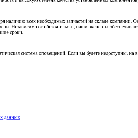
чность и высокую степень качества установленных компонентов,
ря наличию всех необходимых запчастей на складе компании. Од
ени. Независимо от обстоятельств, наши эксперты обеспечиваю
йшие сроки.
тическая система оповещений. Если вы будете недоступны, на в
ых данных