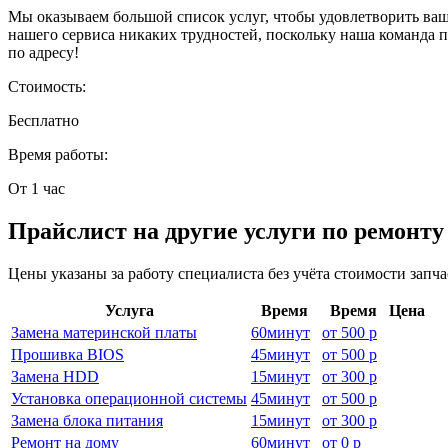
Мы оказываем большой список услуг, чтобы удовлетворить ваш
нашего сервиса никаких трудностей, поскольку наша команда
по адресу!
Стоимость:
Бесплатно
Время работы:
От 1 час
Прайслист на другие услуги по ремонт
Цены указаны за работу специалиста без учёта стоимости запч
Услуга
Время
Время
Цена
Замена материнской платы
60
минут
от
500 р
Прошивка BIOS
45
минут
от
500 р
Замена HDD
15
минут
от
300 р
Установка операционной системы
45
минут
от
500 р
Замена блока питания
15
минут
от
300 р
Ремонт на дому
60
минут
от
0 р