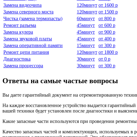
Замена видеочипа
120
минут
от
1600 р
Замена северного моста
120
минут
от
1500 р
Чистка (замена термопасты)
60
минут
от
800 р
Ремонт разъема
45
минут
от
600 р
Замена кулера
45
минут
от
900 р
Замена звуковой платы
45
минут
от
400 р
Замена оперативной памяти
15
минут
от
300 р
Ремонт цепи питания
120
минут
от
1800 р
Диагностика
30
минут
от
0 р
Замена процессора
30
минут
от
300 р
Ответы на самые частые вопросы
Вы даете гарантийный документ на отремонтированную техни
На каждое восстановленное устройство выдается гарантийный т
вашей техники будет установлен после диагностики и выяснен
Какие запасные части используются при проведении ремонтны
Качество запасных частей и комплектующих, используемых в р