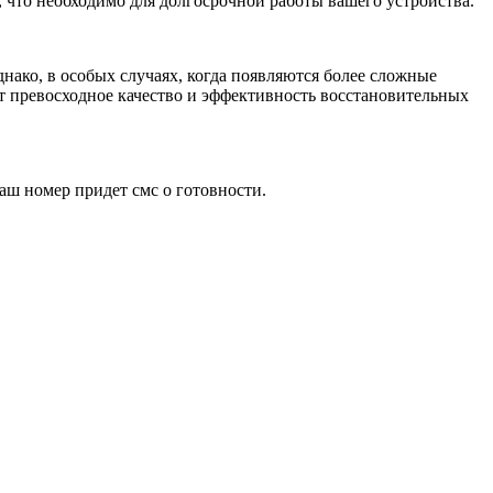
 что необходимо для долгосрочной работы вашего устройства.
нако, в особых случаях, когда появляются более сложные
т превосходное качество и эффективность восстановительных
аш номер придет смс о готовности.