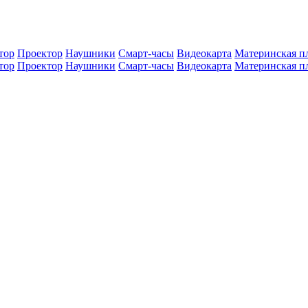
тор
Проектор
Наушники
Смарт-часы
Видеокарта
Материнская п
тор
Проектор
Наушники
Смарт-часы
Видеокарта
Материнская п