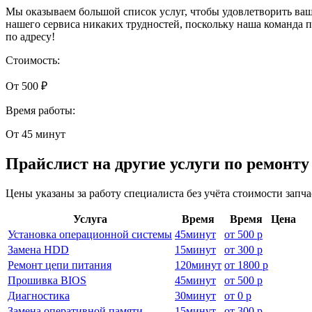
Мы оказываем большой список услуг, чтобы удовлетворить ва
нашего сервиса никаких трудностей, поскольку наша команда
по адресу!
Стоимость:
От 500 ₽
Время работы:
От 45 минут
Прайслист на другие услуги по ремонт
Цены указаны за работу специалиста без учёта стоимости запч
Услуга
Время
Время
Цена
Установка операционной системы
45
минут
от
500 р
Замена HDD
15
минут
от
300 р
Ремонт цепи питания
120
минут
от
1800 р
Прошивка BIOS
45
минут
от
500 р
Диагностика
30
минут
от
0 р
Замена оперативной памяти
15
минут
от
300 р