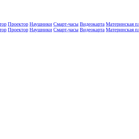
тор
Проектор
Наушники
Смарт-часы
Видеокарта
Материнская п
тор
Проектор
Наушники
Смарт-часы
Видеокарта
Материнская п