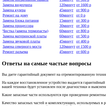
Замена видеочипа
120
минут
от
1600 р
Замена кулера
45
минут
от
900 р
Ремонт на дому
60
минут
от
0 р
Замена блока питания
15
минут
от
300 р
Замена процессора
30
минут
от
300 р
Чистка (замена термопасты)
60
минут
от
800 р
Замена материнской платы
60
минут
от
500 р
Замена звуковой платы
45
минут
от
400 р
Замена северного моста
120
минут
от
1500 р
Ремонт разъема
45
минут
от
600 р
Ответы на самые частые вопросы
Вы даете гарантийный документ на отремонтированную техни
На каждое восстановленное устройство выдается гарантийный т
вашей техники будет установлен после диагностики и выяснен
Какие запасные части используются при проведении ремонтны
Качество запасных частей и комплектующих, используемых в р