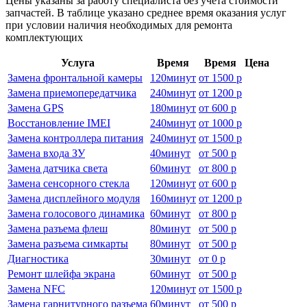
Цены указаны за работу специалиста без учёта стоимости
запчастей. В таблице указано среднее время оказания услуг
при условии наличия необходимых для ремонта
комплектующих
Услуга
Время
Время
Цена
Замена фронтальной камеры
120
минут
от
1500 р
Замена приемопередатчика
240
минут
от
1200 р
Замена GPS
180
минут
от
600 р
Восстановление IMEI
240
минут
от
1000 р
Замена контроллера питания
240
минут
от
1500 р
Замена входа ЗУ
40
минут
от
500 р
Замена датчика света
60
минут
от
800 р
Замена сенсорного стекла
120
минут
от
600 р
Замена дисплейного модуля
160
минут
от
1200 р
Замена голосового динамика
60
минут
от
800 р
Замена разъема флеш
80
минут
от
500 р
Замена разъема симкарты
80
минут
от
500 р
Диагностика
30
минут
от
0 р
Ремонт шлейфа экрана
60
минут
от
500 р
Замена NFC
120
минут
от
1500 р
Замена гарнитурного разъема
60
минут
от
500 р