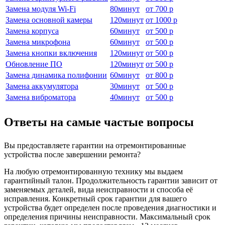
Замена модуля Wi-Fi
80
минут
от
700 р
Замена основной камеры
120
минут
от
1000 р
Замена корпуса
60
минут
от
500 р
Замена микрофона
60
минут
от
500 р
Замена кнопки включения
120
минут
от
500 р
Обновление ПО
120
минут
от
500 р
Замена динамика полифонии
60
минут
от
800 р
Замена аккумулятора
30
минут
от
500 р
Замена виброматора
40
минут
от
500 р
Ответы на самые частые вопросы
Вы предоставляете гарантии на отремонтированные
устройства после завершении ремонта?
На любую отремонтированную технику мы выдаем
гарантийный талон. Продолжительность гарантии зависит от
заменяемых деталей, вида неисправности и способа её
исправления. Конкретный срок гарантии для вашего
устройства будет определен после проведения диагностики и
определения причины неисправности. Максимальный срок