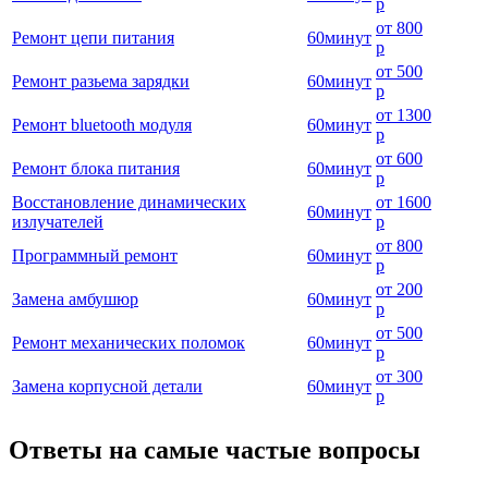
р
от
800
Ремонт цепи питания
60
минут
р
от
500
Ремонт разьема зарядки
60
минут
р
от
1300
Ремонт bluetooth модуля
60
минут
р
от
600
Ремонт блока питания
60
минут
р
Восстановление динамических
от
1600
60
минут
излучателей
р
от
800
Программный ремонт
60
минут
р
от
200
Замена амбушюр
60
минут
р
от
500
Ремонт механических поломок
60
минут
р
от
300
Замена корпусной детали
60
минут
р
Ответы на самые частые вопросы