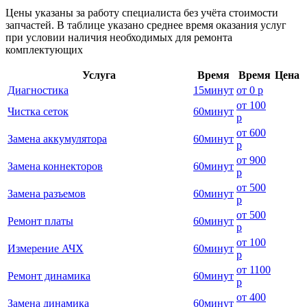
Цены указаны за работу специалиста без учёта стоимости
запчастей. В таблице указано среднее время оказания услуг
при условии наличия необходимых для ремонта
комплектующих
Услуга
Время
Время
Цена
Диагностика
15
минут
от
0 р
от
100
Чистка сеток
60
минут
р
от
600
Замена аккумулятора
60
минут
р
от
900
Замена коннекторов
60
минут
р
от
500
Замена разъемов
60
минут
р
от
500
Ремонт платы
60
минут
р
от
100
Измерение АЧХ
60
минут
р
от
1100
Ремонт динамика
60
минут
р
от
400
Замена динамика
60
минут