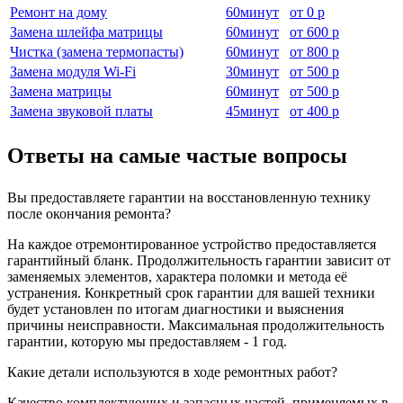
Ремонт на дому
60
минут
от
0 р
Замена шлейфа матрицы
60
минут
от
600 р
Чистка (замена термопасты)
60
минут
от
800 р
Замена модуля Wi-Fi
30
минут
от
500 р
Замена матрицы
60
минут
от
500 р
Замена звуковой платы
45
минут
от
400 р
Ответы на самые частые вопросы
Вы предоставляете гарантии на восстановленную технику
после окончания ремонта?
На каждое отремонтированное устройство предоставляется
гарантийный бланк. Продолжительность гарантии зависит от
заменяемых элементов, характера поломки и метода её
устранения. Конкретный срок гарантии для вашей техники
будет установлен по итогам диагностики и выяснения
причины неисправности. Максимальная продолжительность
гарантии, которую мы предоставляем - 1 год.
Какие детали используются в ходе ремонтных работ?
Качество комплектующих и запасных частей, применяемых в