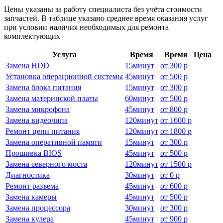
Цены указаны за работу специалиста без учёта стоимости
запчастей. В таблице указано среднее время оказания услуг
при условии наличия необходимых для ремонта
комплектующих
Услуга
Время
Время
Цена
Замена HDD
15
минут
от
300 р
Установка операционной системы
45
минут
от
500 р
Замена блока питания
15
минут
от
300 р
Замена материнской платы
60
минут
от
500 р
Замена микрофона
45
минут
от
800 р
Замена видеочипа
120
минут
от
1600 р
Ремонт цепи питания
120
минут
от
1800 р
Замена оперативной памяти
15
минут
от
300 р
Прошивка BIOS
45
минут
от
500 р
Замена северного моста
120
минут
от
1500 р
Диагностика
30
минут
от
0 р
Ремонт разъема
45
минут
от
600 р
Замена камеры
45
минут
от
500 р
Замена процессора
30
минут
от
300 р
Замена кулера
45
минут
от
900 р