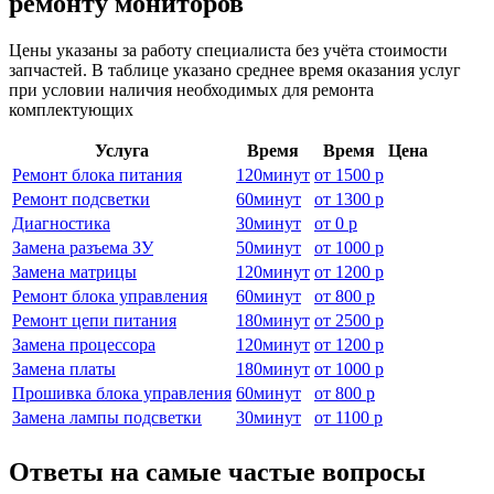
ремонту мониторов
Цены указаны за работу специалиста без учёта стоимости
запчастей. В таблице указано среднее время оказания услуг
при условии наличия необходимых для ремонта
комплектующих
Услуга
Время
Время
Цена
Ремонт блока питания
120
минут
от
1500 р
Ремонт подсветки
60
минут
от
1300 р
Диагностика
30
минут
от
0 р
Замена разъема ЗУ
50
минут
от
1000 р
Замена матрицы
120
минут
от
1200 р
Ремонт блока управления
60
минут
от
800 р
Ремонт цепи питания
180
минут
от
2500 р
Замена процессора
120
минут
от
1200 р
Замена платы
180
минут
от
1000 р
Прошивка блока управления
60
минут
от
800 р
Замена лампы подсветки
30
минут
от
1100 р
Ответы на самые частые вопросы